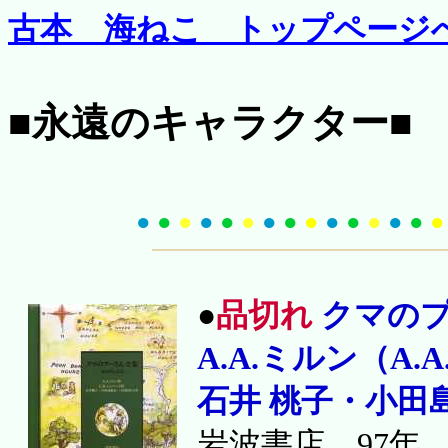
古本 海ねこ トップページ
■永遠のキャラクター■
●
●
●
●
●
●
●
●
●
●
●
●
●
●
●
●
品切れ
クマの
A.A.ミルン（A.A
石井 桃子・小田
岩波書店 97年 