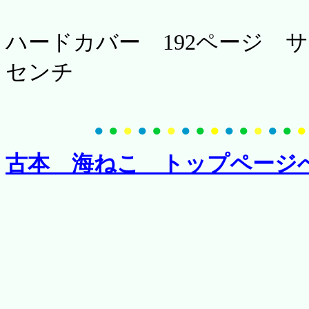
ハードカバー 192ページ サイ
センチ
●
●
●
●
●
●
●
●
●
●
●
●
●
●
●
古本 海ねこ トップページ