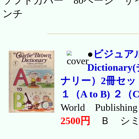
ソフトカバー 80ページ サイ
ンチ
●
ビジュアル洋
Dictio
ナリー）2冊セッ
１（A to B) ２（C 
World Publishi
2500円
Ｂ シミ