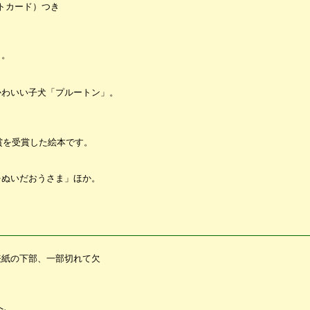
トカード）つき
う。
かわいい子犬「プルートン」。
賞を受賞した絵本です。
をぬいだおうさま」ほか。
表紙の下部、一部切れて欠
へ、