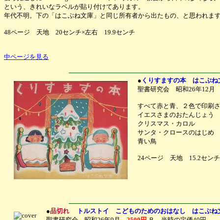
という、きれいなラベルが貼り付けてあります。
年代不明。下の「はこぶね文庫」と同じ所有者から出たもの、と思われま
48ページ 天地 20センチ×左右 19.9センチ
中ページを見る
●
くりすますの本 はこぶね
聖書研究会 昭和26年12
すべて赤と青、２色で印刷
イエスさまのおたんじょう
クリスマス・カロル
サンタ・クロースのはじめ
青い鳥
24ページ 天地 15.2センチ
●
品切れ
トルストイ こどものためのおはなし はこぶね
聖書研究会 昭和26年9月
2500円
Ｂ 当時の定価40円