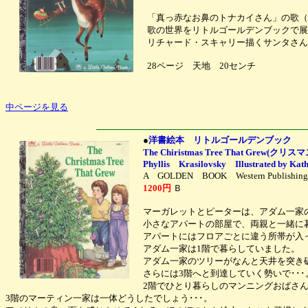
「真っ赤なお鼻のトナカイさん」の歌（1949年 St
歌の世界をリトルゴールデンブックで展
リチャード・スキャリー描くサンタさん
28ページ 天地 20センチ
中ページを見る
●
洋書絵本 リトルゴールデンブック
The Chiristmas Tree That Gre
Phyllis Krasilovsky Illustrated by Ka
A GOLDEN BOOK Western Publis
1200円
Ｂ
マーガレットとピーターは、アダム一家
小さなアパートの部屋で、両親と一緒に
アパートにはフロアごとに違う所帯が入
アダム一家は1階で暮らしていました。
アダム一家のツリーがなんと天井を突き
さらには3階へと到達していく勢いで･･･
2階でひとり暮らしのマンニングおばさ
3階のマーティン一家は一体どうしたでしょう･･･。