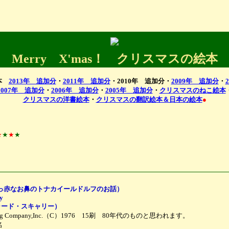
Merry X'mas！ クリスマスの絵本
絵本
2013年 追加分
・
2011年 追加分
・2010年 追加分・
2009年 追加分
・
2007年 追加分
・
2006年 追加分
・
2005年 追加分
・
クリスマスのねこ絵本
クリスマスの洋書絵本
・
クリスマスの翻訳絵本＆日本の絵本
●
★
★
★
★
ndeer(真っ赤なお鼻のトナカイールドルフのお話）
y
y（リチャード・スキャリー）
shing Company,Inc.（C）1976 15刷 80年代のものと思われます。
名