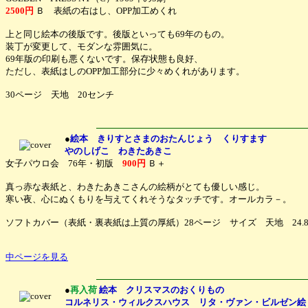
2500円
Ｂ 表紙の右はし、OPP加工めくれ
上と同じ絵本の後版です。後版といっても69年のもの。
装丁が変更して、モダンな雰囲気に。
69年版の印刷も悪くないです。保存状態も良好、
ただし、表紙はしのOPP加工部分に少々めくれがあります。
30ページ 天地 20センチ
●
絵本 きりすとさまのおたんじょう くりすます
やのしげこ わきたあきこ
女子パウロ会 76年・初版
900円
Ｂ＋
真っ赤な表紙と、わきたあきこさんの絵柄がとても優しい感じ。
寒い夜、心にぬくもりを与えてくれそうなタッチです。オールカラ－。
ソフトカバー（表紙・裏表紙は上質の厚紙）28ページ サイズ 天地 24.8
中ページを見る
●
再入荷
絵本 クリスマスのおくりもの
コルネリス・ウィルクスハウス リタ・ヴァン・ビルゼン絵