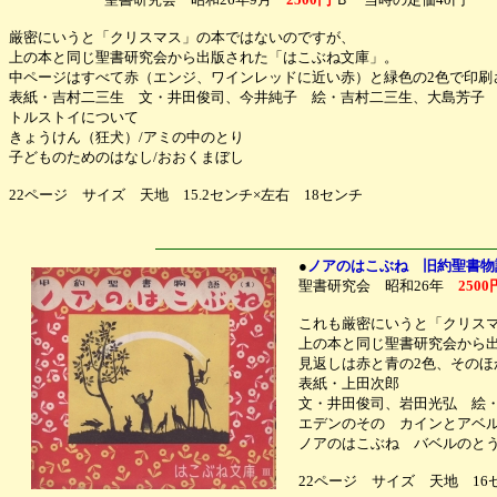
厳密にいうと「クリスマス」の本ではないのですが、
上の本と同じ聖書研究会から出版された「はこぶね文庫」。
中ページはすべて赤（エンジ、ワインレッドに近い赤）と緑色の2色で印刷
表紙・吉村二三生 文・井田俊司、今井純子 絵・吉村二三生、大島芳子
トルストイについて
きょうけん（狂犬）/アミの中のとり
子どものためのはなし/おおくまぼし
22ページ サイズ 天地 15.2センチ×左右 18センチ
●
ノアのはこぶね 旧約聖書物
聖書研究会 昭和26年
2500
これも厳密にいうと「クリス
上の本と同じ聖書研究会から
見返しは赤と青の2色、そのほ
表紙・上田次郎
文・井田俊司、岩田光弘 絵
エデンのその カインとアベ
ノアのはこぶね バベルのと
22ページ サイズ 天地 16セ