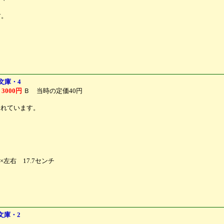
す。
文庫・4
月
3000円
Ｂ 当時の定価40円
されています。
×左右 17.7センチ
文庫・2