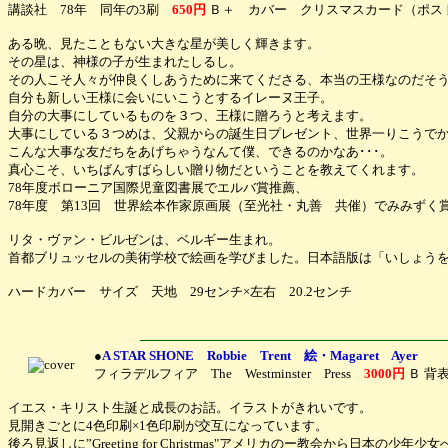
講談社 78年 同年の3刷
650円
Ｂ＋ カバー クリスマスカード（ポス
ある晩、見たこともない大きな星が美しく輝きます。
その星は、神様の子が生まれたしるし。
その人こそ人々が仲良くしあうために来てくださる、本当の王様なのだそ
自分も新しい王様に会いにいこうとするイレーヌ王子。
自分の大事にしているものを３つ、王様に贈ろうと考えます。
大事にしている３つめは、父親からの誕生日プレゼント、世界一りこうで
こんな大事な友だちをあげちゃうなんて僕、できるのかなあ･･･。
真心こそ、いちばんすばらしい贈り物だということを教えてくれます。
78年度ボローニア国際児童図書展でエルバ賞推薦、
78年度 第13回 世界絵本作家原画展（至光社・丸善 共催）でみみずく
リタ・ヴァン・ビルゼンは、ベルギー生まれ。
首都ブリュッセルの美術学校で絵画を学びました。日本語版は「いしょう
ハードカバー サイズ 天地 29センチ×左右 20.2センチ
●
A STAR SHONE Robbie Trent 絵・Magaret Ayer
フィラデルフィア The Westminster Press
3000円
Ｂ 背
イエス・キリスト生誕と成長のお話。イラストがきれいです。
見開きごとに4色印刷×1色印刷が交互になっています。
後ろ見返しに”Greeting for Christmas"アメリカのー教会から日本の少年少女