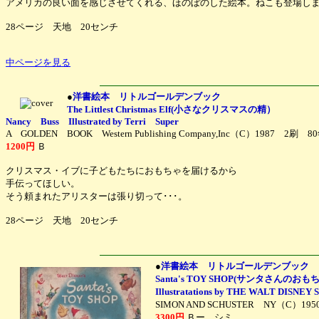
アメリカの良い面を感じさせてくれる、ほのぼのした絵本。ねこも登場し
28ページ 天地 20センチ
中ページを見る
●
洋書絵本 リトルゴールデンブック
The Littlest Christmas Elf(小さなクリスマスの精）
Nancy Buss Illustrated by Terri Super
A GOLDEN BOOK Western Publishing Company,Inc（C）1987
1200円
Ｂ
クリスマス・イブに子どもたちにおもちゃを届けるから
手伝ってほしい。
そう頼まれたアリスターは張り切って･･･。
28ページ 天地 20センチ
●
洋書絵本 リトルゴールデンブック
Santa's TOY SHOP(サンタさんのお
Illustratations by THE WALT D
SIMON AND SCHUSTER NY（C）195
3300円
Ｂー シミ