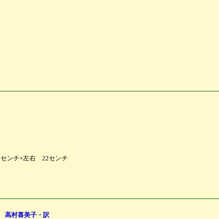
センチ×左右 22センチ
 高村喜美子・訳