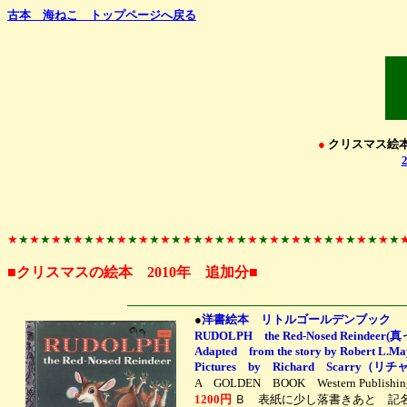
古本 海ねこ トップページへ戻る
●
クリスマス
★
★
★
★
★
★
★
★
★
★
★
★
★
★
★
★
★
★
★
★
★
★
★
★
★
★
★
★
★
★
★
★
★
★
★
★
■クリスマスの絵本 2010年 追加分■
●
洋書絵本 リトルゴールデンブック
RUDOLPH the Red-Nosed Rei
Adapted from the story by Robert L.Ma
Pictures by Richard Scarr
A GOLDEN BOOK Western Publi
1200円
Ｂ 表紙に少し落書きあと 記