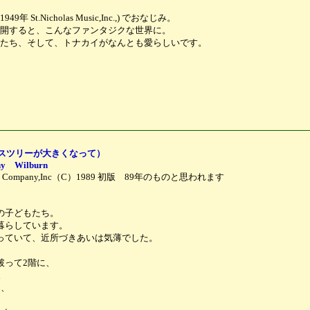
.Nicholas Music,Inc.,) でおなじみ。
開すると、こんなファンタジクな世界に。
たち、そして、トナカイがなんとも愛らしいです。
w(クリスマスツリーが大きくなって）
thy Wilburn
hing Company,Inc（C）1989 初版 89年のものと思われます
の子どもたち。
暮らしています。
っていて、近所づきあいは気薄でした。
破って2階に、
。
ん、