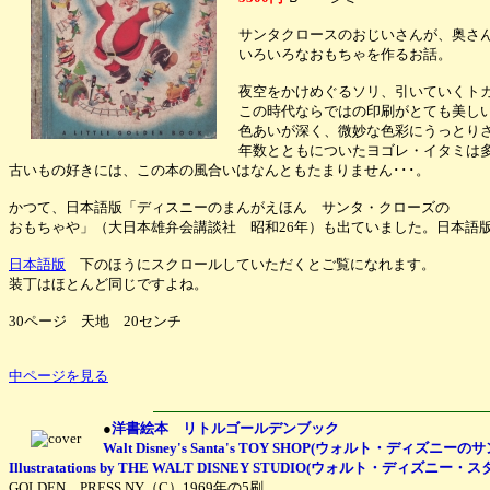
サンタクロースのおじいさんが、奥さ
いろいろなおもちゃを作るお話。
夜空をかけめぐるソリ、引いていくト
この時代ならではの印刷がとても美し
色あいが深く、微妙な色彩にうっとり
年数とともについたヨゴレ・イタミは
古いもの好きには、この本の風合いはなんともたまりません･･･。
かつて、日本語版「ディスニーのまんがえほん サンタ・クローズの
おもちゃや」（大日本雄弁会講談社 昭和26年）も出ていました。日本語
日本語版
下のほうにスクロールしていただくとご覧になれます。
装丁はほとんど同じですよね。
30ページ 天地 20センチ
中ページを見る
●
洋書絵本 リトルゴールデンブック
Walt Disney's Santa's TOY SHOP(ウォルト・ディ
Illustratations by THE WALT DISNEY STUDIO(ウォルト・ディズニー・スタジ
GOLDEN PRESS NY（C）1969年の5刷