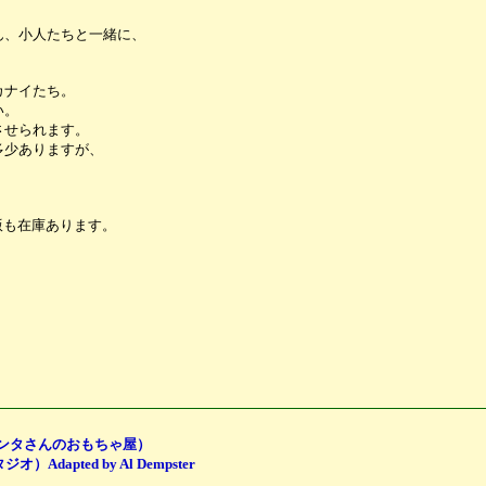
ん、小人たちと一緒に、
カナイたち。
い。
させられます。
多少ありますが、
版も在庫あります。
ズニーのサンタさんのおもちゃ屋）
オ）Adapted by Al Dempster