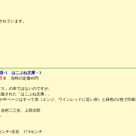
されています。
語･1 はこぶね文庫・3
円
Ｂ 当時の定価40円
マス」の本ではないのですが、
出版された「はこぶね文庫」。
か中ページはすべて赤（エンジ、ワインレッドに近い赤）と緑色の2色で印刷
・吉村二三生、上田次郎
ル
う
ンチ×左右 17.6センチ